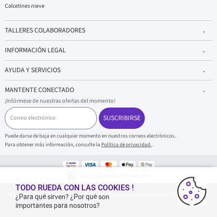
Calcetines nieve
TALLERES COLABORADORES
INFORMACIÓN LEGAL
AYUDA Y SERVICIOS
MANTENTE CONECTADO
¡Infórmese de nuestras ofertas del momento!
C
o
SUSCRIBIRSE
r
r
Puede darse de baja en cualquier momento en nuestros correos electrónicos.
e
Para obtener más información, consulte la
Política de privacidad.
.
o
e
l
e
Compras y pagos 100% seguros
c
t
TODO RUEDA CON LAS COOKIES !
1001Neumaticos - Copyright 2025 - Todos los derechos reservados 1001Neumaticos
r
¿Para qué sirven? ¿Por qué son
ó
importantes para nosotros?
n