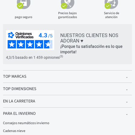
Precios bajos
Servicio de
pago seguro
garantizados
atención
NUESTROS CLIENTES NOS
ADORAN ♥
¡Porque tu satisfacción es lo que
importa!
(3)
4,3/5 basado en 1 459 opiniones
TOP MARCAS
TOP DIMENSIONES
EN LA CARRETERA
PARA EL INVIERNO
Consejos neumáticos invierno
Cadenas nieve