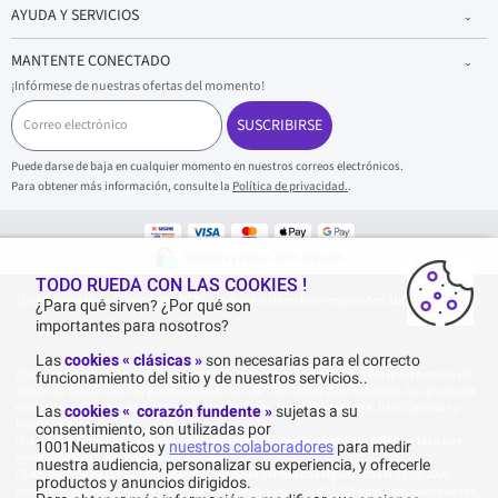
AYUDA Y SERVICIOS
MANTENTE CONECTADO
¡Infórmese de nuestras ofertas del momento!
C
o
SUSCRIBIRSE
r
r
Puede darse de baja en cualquier momento en nuestros correos electrónicos.
e
Para obtener más información, consulte la
Política de privacidad.
.
o
e
l
e
Compras y pagos 100% seguros
c
t
TODO RUEDA CON LAS COOKIES !
1001Neumaticos - Copyright 2025 - Todos los derechos reservados 1001Neumaticos
r
¿Para qué sirven? ¿Por qué son
ó
importantes para nosotros?
n
i
Las
cookies « clásicas »
son necesarias para el correcto
c
Entrega gratuita: por cualquier compra superior o igual a 70€ con IVA (por compras de
funcionamiento del sitio y de nuestros servicios..
o
menos de 70€ con IVA, los gastos de envío son de 7,90€ impuestos incluidos). Los gastos de
envío son de 120€ por paquete, para Islas Baleares, Isla de Formentera, Islas Canarias y
Las
cookies « corazón fundente »
sujetas a su
Melilla y Ceuta.
consentimiento, son utilizadas por
La tarifa actual del catálogo del fabricante no tiene descuento. No refleja la tasa que
1001Neumaticos y
nuestros colaboradores
para medir
generalmente se encuentra en el sitio web.
nuestra audiencia, personalizar su experiencia, y ofrecerle
Agregación de las valoraciones de Opiniones Verificadas registradas el 23/02/2026,
productos y anuncios dirigidos.
basada en 861 opiniones de los últimos 12 meses y un total de 1 459 opiniones acumuladas