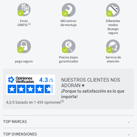
Envío
600 centros
Diferentes
(1)
GRATIS
de montaje
modos
de pago
seguro
Precios bajos
Servicio de
pago seguro
garantizados
atención
NUESTROS CLIENTES NOS
ADORAN ♥
¡Porque tu satisfacción es lo que
importa!
(3)
4,3/5 basado en 1 459 opiniones
TOP MARCAS
TOP DIMENSIONES