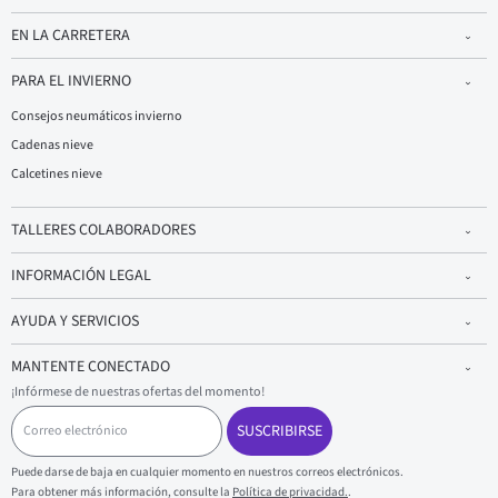
EN LA CARRETERA
PARA EL INVIERNO
Consejos neumáticos invierno
Cadenas nieve
Calcetines nieve
TALLERES COLABORADORES
INFORMACIÓN LEGAL
AYUDA Y SERVICIOS
MANTENTE CONECTADO
¡Infórmese de nuestras ofertas del momento!
C
o
SUSCRIBIRSE
r
r
Puede darse de baja en cualquier momento en nuestros correos electrónicos.
e
Para obtener más información, consulte la
Política de privacidad.
.